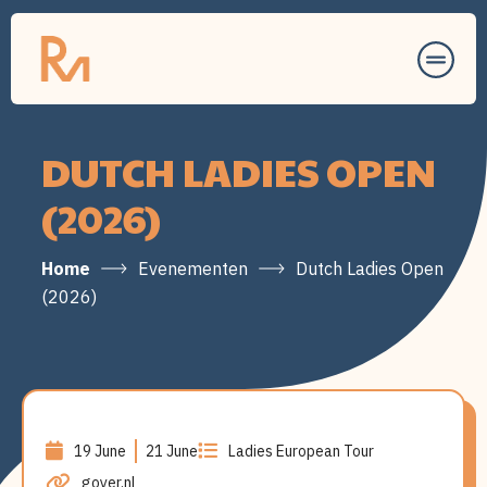
Ga
Ga
naar
naar
de
voettekst
Romy
hoofdinhoud
Meekers
DUTCH LADIES OPEN
(2026)
Home
Evenementen
Dutch Ladies Open
(2026)
19 June
21 June
Ladies European Tour
goyer.nl