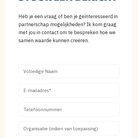
Heb je een vraag of ben je geïnteresseerd in
partnerschap mogelijkheden? Ik kom graag
met jou in contact om te bespreken hoe we
samen waarde kunnen creëren.
V
P
O
H
L
O
L
N
E
E
E
-
D
N
M
I
U
A
T
G
M
I
E
E
B
L
L
N
E
A
E
A
R
O
D
F
A
N
R
R
O
M
A
G
E